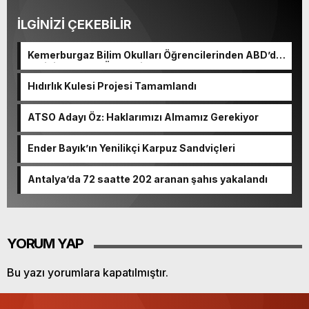
İLGİNİZİ ÇEKEBİLİR
Kemerburgaz Bilim Okulları Öğrencilerinden ABD’de
Tarihi Başarı: 6 Öğrenci 14 Madalya Kazandı
Hıdırlık Kulesi Projesi Tamamlandı
ATSO Adayı Öz: Haklarımızı Almamız Gerekiyor
Ender Bayık’ın Yenilikçi Karpuz Sandviçleri
Antalya’da 72 saatte 202 aranan şahıs yakalandı
YORUM YAP
Bu yazı yorumlara kapatılmıştır.