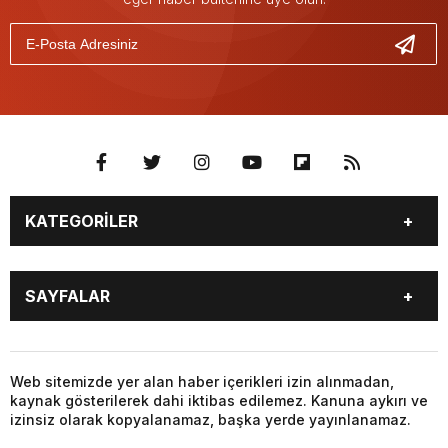
KATEGORİLER
GÜNDEM
SEKTÖR ÖZEL
SAYFALAR
DÜNYA
SİYASET
EKONOMİ
SPOR
GÜNDEM
SEKTÖR ÖZEL
DÜNYA
SİYASET
Web sitemizde yer alan haber içerikleri izin alınmadan,
kaynak gösterilerek dahi iktibas edilemez. Kanuna aykırı ve
EKONOMİ
SPOR
izinsiz olarak kopyalanamaz, başka yerde yayınlanamaz.