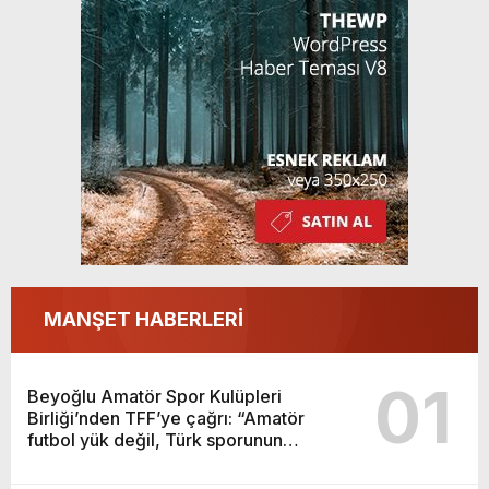
sporunun temelidir”
MANŞET HABERLERİ
01
Beyoğlu Amatör Spor Kulüpleri
Birliği’nden TFF’ye çağrı: “Amatör
futbol yük değil, Türk sporunun
temelidir”