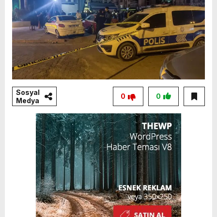
Sosyal
0
0
Medya