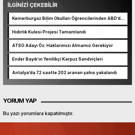
İLGİNİZİ ÇEKEBİLİR
Kemerburgaz Bilim Okulları Öğrencilerinden ABD’de
Tarihi Başarı: 6 Öğrenci 14 Madalya Kazandı
Hıdırlık Kulesi Projesi Tamamlandı
ATSO Adayı Öz: Haklarımızı Almamız Gerekiyor
Ender Bayık’ın Yenilikçi Karpuz Sandviçleri
Antalya’da 72 saatte 202 aranan şahıs yakalandı
YORUM YAP
Bu yazı yorumlara kapatılmıştır.