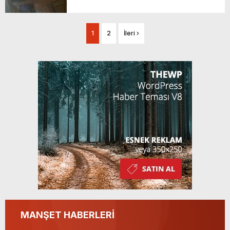
1
2
İleri ›
MANŞET HABERLERİ