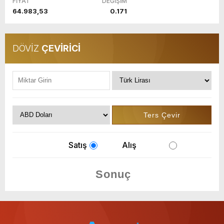
FİYAT
DEĞİŞİM
64.983,53
0.171
DÖVİZ
ÇEVİRİCİ
Satış
Alış