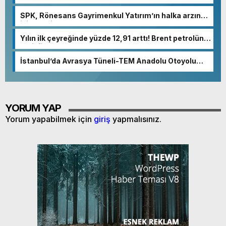
SPK, Rönesans Gayrimenkul Yatırım’ın halka arzına
izin verdi
Yılın ilk çeyreğinde yüzde 12,91 arttı! Brent petrolün
varil fiyatı: 87 dolar
İstanbul’da Avrasya Tüneli-TEM Anadolu Otoyolu
bağlantı yolu açıldı
YORUM YAP
Yorum yapabilmek için
giriş
yapmalısınız.