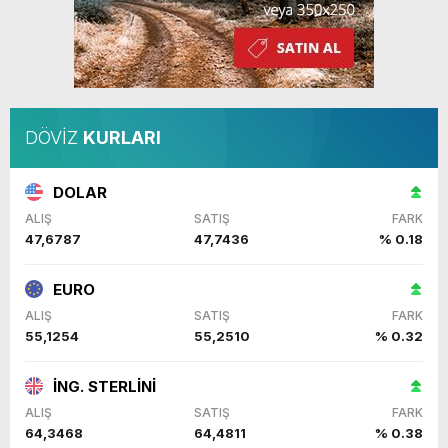
DÖVİZ
KURLARI
DOLAR
ALIŞ
SATIŞ
FARK
47,6787
47,7436
% 0.18
EURO
ALIŞ
SATIŞ
FARK
55,1254
55,2510
% 0.32
İNG. STERLİNİ
ALIŞ
SATIŞ
FARK
64,3468
64,4811
% 0.38