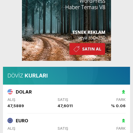
DÖVİZ
KURLARI
DOLAR
ALIŞ
SATIŞ
FARK
47,5889
47,6011
% 0.06
EURO
ALIŞ
SATIŞ
FARK