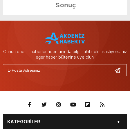
Günün önemli haberlerinden anında bilgi sahibi olmak istiyorsanız
eğer haber bültenine üye olun.
KATEGORİLER