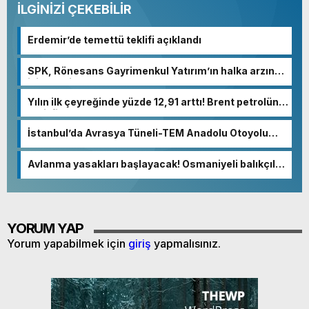
İLGİNİZİ ÇEKEBİLİR
Erdemir’de temettü teklifi açıklandı
SPK, Rönesans Gayrimenkul Yatırım’ın halka arzına
izin verdi
Yılın ilk çeyreğinde yüzde 12,91 arttı! Brent petrolün
varil fiyatı: 87 dolar
İstanbul’da Avrasya Tüneli-TEM Anadolu Otoyolu
bağlantı yolu açıldı
Avlanma yasakları başlayacak! Osmaniyeli balıkçılar
son ağlarını atıyor
YORUM YAP
Yorum yapabilmek için
giriş
yapmalısınız.