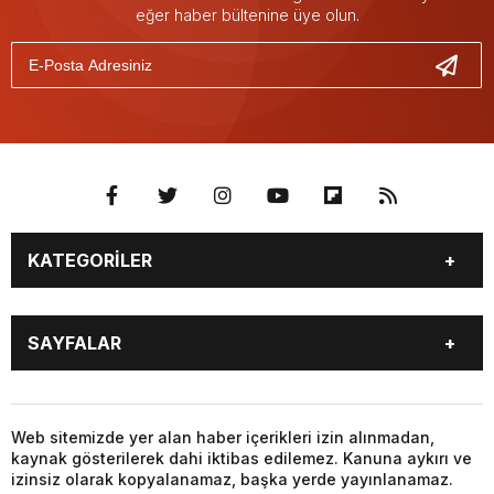
eğer haber bültenine üye olun.
KATEGORİLER
GÜNDEM
SEKTÖR ÖZEL
SAYFALAR
DÜNYA
SİYASET
EKONOMİ
SPOR
GÜNDEM
SEKTÖR ÖZEL
DÜNYA
SİYASET
Web sitemizde yer alan haber içerikleri izin alınmadan,
kaynak gösterilerek dahi iktibas edilemez. Kanuna aykırı ve
EKONOMİ
SPOR
izinsiz olarak kopyalanamaz, başka yerde yayınlanamaz.