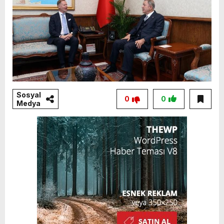
Sosyal
0
0
Medya