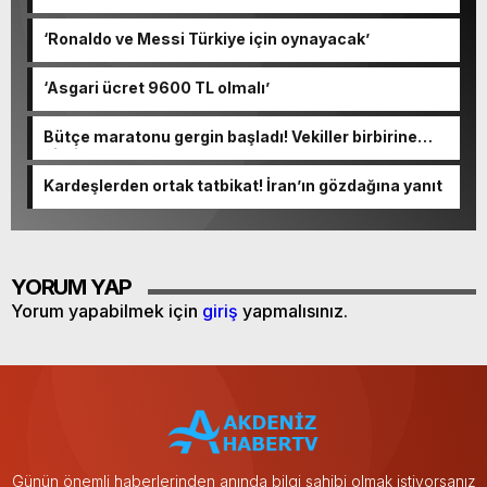
‘Ronaldo ve Messi Türkiye için oynayacak’
‘Asgari ücret 9600 TL olmalı’
Bütçe maratonu gergin başladı! Vekiller birbirine
girdi
Kardeşlerden ortak tatbikat! İran’ın gözdağına yanıt
YORUM YAP
Yorum yapabilmek için
giriş
yapmalısınız.
Günün önemli haberlerinden anında bilgi sahibi olmak istiyorsanız