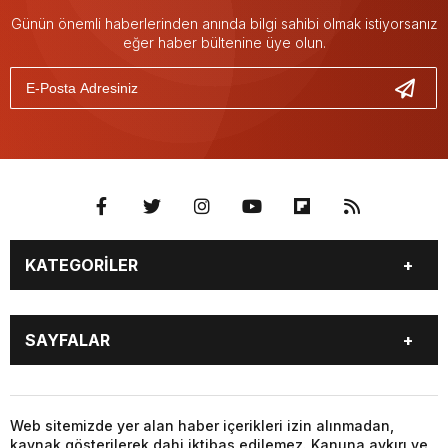
Günün önemli haberlerinden anında bilgi sahibi olmak istiyorsanız
eğer haber bültenine üye olun.
KATEGORİLER
GÜNDEM
SEKTÖR ÖZEL
SAYFALAR
DÜNYA
SİYASET
EKONOMİ
SPOR
GÜNDEM
SEKTÖR ÖZEL
DÜNYA
SİYASET
Web sitemizde yer alan haber içerikleri izin alınmadan,
kaynak gösterilerek dahi iktibas edilemez. Kanuna aykırı ve
EKONOMİ
SPOR