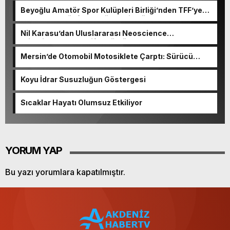
Beyoğlu Amatör Spor Kulüpleri Birliği’nden TFF’ye
çağrı: “Amatör futbol yük değil, Türk sporunun
temelidir”
Nil Karasu’dan Uluslararası Neoscience
Olimpiyatları’nda Çifte Gümüş Madalya
Mersin’de Otomobil Motosiklete Çarptı: Sürücü
Tutuklandı
Koyu İdrar Susuzluğun Göstergesi
Sıcaklar Hayatı Olumsuz Etkiliyor
YORUM YAP
Bu yazı yorumlara kapatılmıştır.