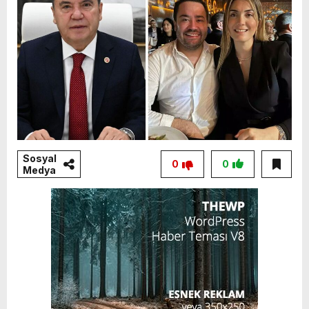
Sosyal
0
0
Medya