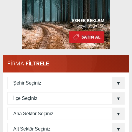
FİRMA
FİLTRELE