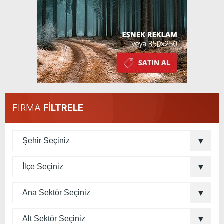
FİRMA
FİLTRELE