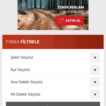
FİRMA
FİLTRELE