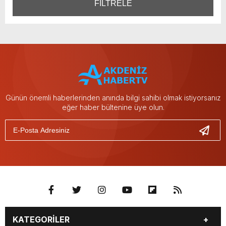
FİLTRELE
Günün önemli haberlerinden anında bilgi sahibi olmak istiyorsanız
eğer haber bültenine üye olun.
KATEGORİLER