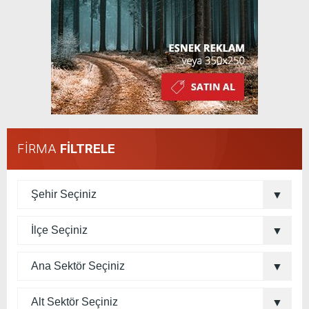
FİRMA
FİLTRELE