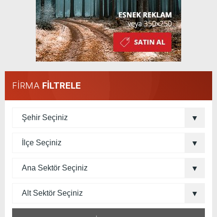
FİRMA
FİLTRELE