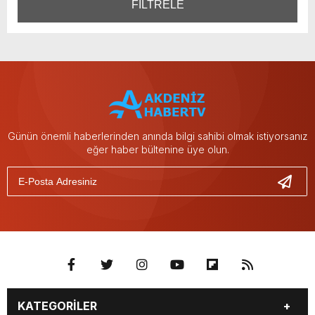
FİLTRELE
Günün önemli haberlerinden anında bilgi sahibi olmak istiyorsanız
eğer haber bültenine üye olun.
KATEGORİLER