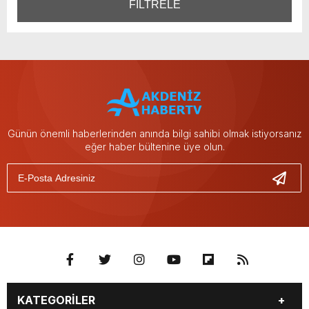
FİLTRELE
Günün önemli haberlerinden anında bilgi sahibi olmak istiyorsanız
eğer haber bültenine üye olun.
KATEGORİLER