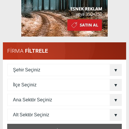
FİRMA
FİLTRELE