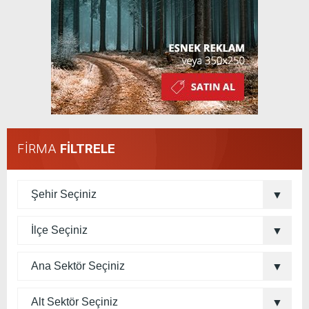
FİRMA
FİLTRELE