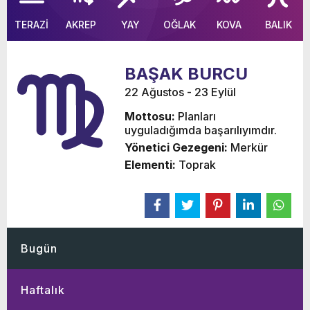
TERAZİ
AKREP
YAY
OĞLAK
KOVA
BALIK
BAŞAK BURCU
22 Ağustos - 23 Eylül
Mottosu:
Planları
uyguladığımda başarılıyımdır.
Yönetici Gezegeni:
Merkür
Elementi:
Toprak
Bugün
Haftalık