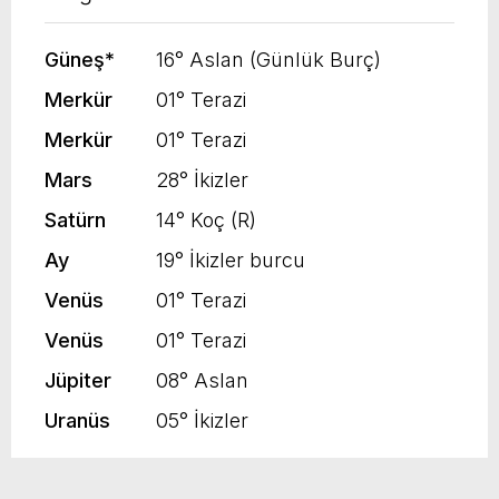
Güneş
*
16° Aslan (Günlük Burç)
Merkür
01° Terazi
Merkür
01° Terazi
Mars
28° İkizler
Satürn
14° Koç (R)
Ay
19° İkizler burcu
Venüs
01° Terazi
Venüs
01° Terazi
Jüpiter
08° Aslan
Uranüs
05° İkizler