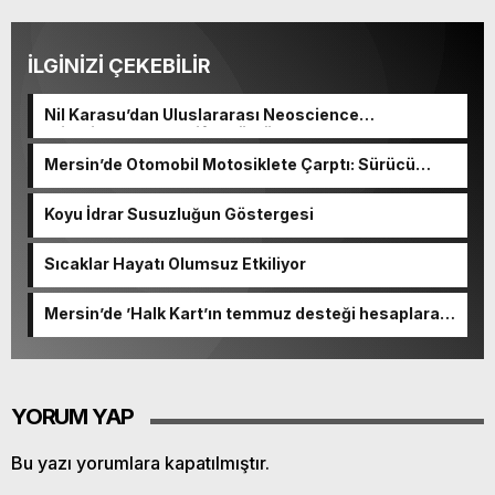
İLGİNİZİ ÇEKEBİLİR
Nil Karasu’dan Uluslararası Neoscience
Olimpiyatları’nda Çifte Gümüş Madalya
Mersin’de Otomobil Motosiklete Çarptı: Sürücü
Tutuklandı
Koyu İdrar Susuzluğun Göstergesi
Sıcaklar Hayatı Olumsuz Etkiliyor
Mersin’de ’Halk Kart’ın temmuz desteği hesaplara
yatırıldı
YORUM YAP
Bu yazı yorumlara kapatılmıştır.