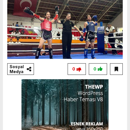
Sosyal
0
0
Medya