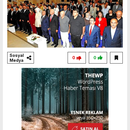
Sosyal
0
0
Medya