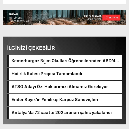
İLGİNİZİ ÇEKEBİLİR
Kemerburgaz Bilim Okulları Öğrencilerinden ABD’de
Tarihi Başarı: 6 Öğrenci 14 Madalya Kazandı
Hıdırlık Kulesi Projesi Tamamlandı
ATSO Adayı Öz: Haklarımızı Almamız Gerekiyor
Ender Bayık’ın Yenilikçi Karpuz Sandviçleri
Antalya’da 72 saatte 202 aranan şahıs yakalandı