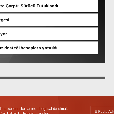
te Çarptı: Sürücü Tutuklandı
rgesi
iyor
z desteği hesaplara yatırıldı
 haberlerinden anında bilgi sahibi olmak
 eğer haber bültenine üye olun.