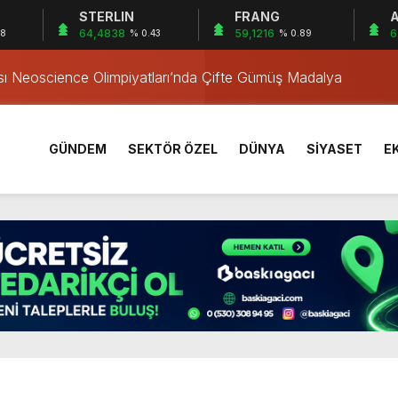
STERLIN
FRANG
A
a’da Gerçekleşti
64,4838
59,1216
6
38
% 0.43
% 0.89
ası Neoscience Olimpiyatları’nda Çifte Gümüş Madalya
iklete Çarptı: Sürücü Tutuklandı
östergesi
tkiliyor
GÜNDEM
SEKTÖR ÖZEL
DÜNYA
SİYASET
E
rı Öğrencilerinden ABD’de Tarihi Başarı: 6 Öğrenci 14 Madaly
mmuz desteği hesaplara yatırıldı
 Mezar Bulundu
1 Yaşındaki M.A.D. Yaşadıklarını Anlattı
 İçinde Darp
a’da Gerçekleşti
ası Neoscience Olimpiyatları’nda Çifte Gümüş Madalya