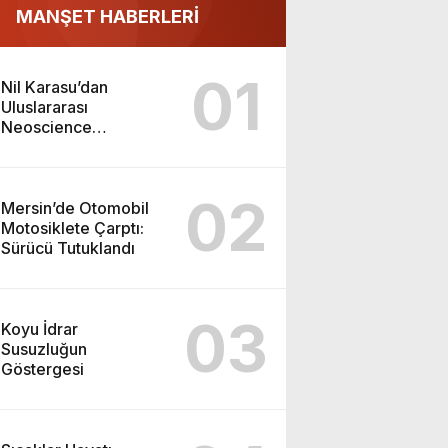
MANŞET HABERLERİ
01
Nil Karasu’dan
Uluslararası
Neoscience
Olimpiyatları’nda
Çifte Gümüş Madalya
02
Mersin’de Otomobil
Motosiklete Çarptı:
Sürücü Tutuklandı
03
Koyu İdrar
Susuzluğun
Göstergesi