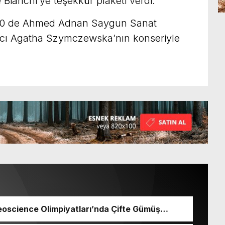
 Bianchi’ye teşekkür plaketi verdi.
1.00 de Ahmed Adnan Saygun Sanat
cı Agatha Szymczewska’nın konseriyle
Neoscience Olimpiyatları’nda Çifte Gümüş