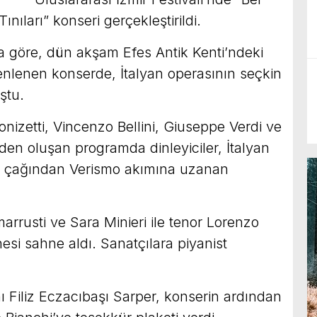
nıları” konseri gerçekleştirildi.
 göre, dün akşam Efes Antik Kenti’ndeki
nlenen konserde, İtalyan operasının seçkin
ştu.
nizetti, Vincenzo Bellini, Giuseppe Verdi ve
den oluşan programda dinleyiciler, İtalyan
tın çağından Verismo akımına uzanan
rusti ve Sara Minieri ile tenor Lorenzo
nesi sahne aldı. Sanatçılara piyanist
 Filiz Eczacıbaşı Sarper, konserin ardından