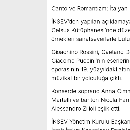
Canto ve Romantizm: İtalyan Tı
İKSEV’den yapılan açıklamaya
Celsus Kütüphanesi’nde düze
örnekleri sanatseverlerle bulu
Gioachino Rossini, Gaetano Do
Giacomo Puccini’nin eserlerin
operasının 19. yüzyıldaki al
müzikal bir yolculuğa çıktı.
Konserde soprano Anna Cimmar
Martelli ve bariton Nicola Far
Alessandro Zilioli eşlik etti.
İKSEV Yönetim Kurulu Başkanı