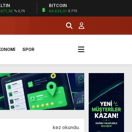
LTIN
BITCOIN
.671,38
64.934,01
% 2,75
0.775
KONOMİ
SPOR
a Kazandı
kez okundu.