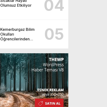
04
Sıcaklar Hayatı
Olumsuz Etkiliyor
05
Kemerburgaz Bilim
Okulları
Öğrencilerinden
ABD’de Tarihi Başarı:
6 Öğrenci 14 Madalya
Kazandı