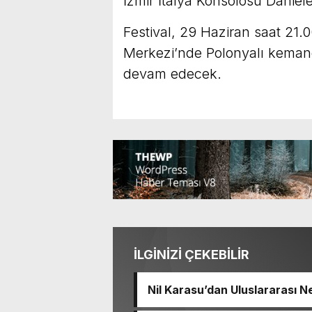
İzmir İtalya Konsolosu Daniele
Festival, 29 Haziran saat 2
Merkezi’nde Polonyalı keman
devam edecek.
İLGİNİZİ ÇEKEBİLİR
Nil Karasu’dan Uluslararası 
Madalya