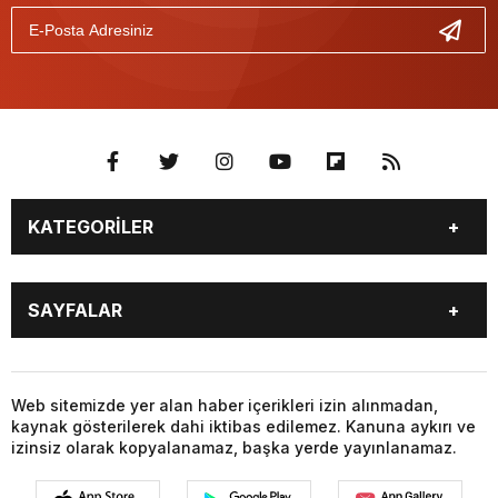
KATEGORİLER
GÜNDEM
SEKTÖR ÖZEL
SAYFALAR
DÜNYA
SİYASET
EKONOMİ
SPOR
GÜNDEM
SEKTÖR ÖZEL
DÜNYA
SİYASET
Web sitemizde yer alan haber içerikleri izin alınmadan,
kaynak gösterilerek dahi iktibas edilemez. Kanuna aykırı ve
EKONOMİ
SPOR
izinsiz olarak kopyalanamaz, başka yerde yayınlanamaz.