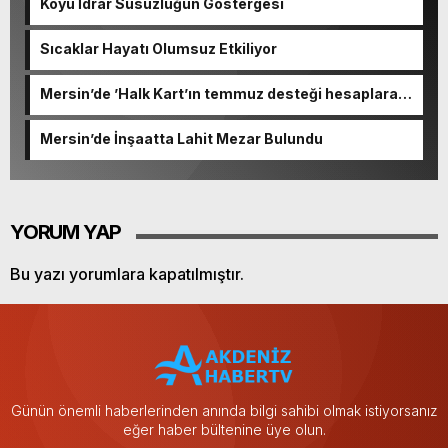
Koyu İdrar Susuzluğun Göstergesi
Sıcaklar Hayatı Olumsuz Etkiliyor
Mersin’de ’Halk Kart’ın temmuz desteği hesaplara
yatırıldı
Mersin’de İnşaatta Lahit Mezar Bulundu
YORUM YAP
Bu yazı yorumlara kapatılmıştır.
Günün önemli haberlerinden anında bilgi sahibi olmak istiyorsanız
eğer haber bültenine üye olun.