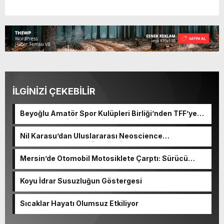
İLGİNİZİ ÇEKEBİLİR
Beyoğlu Amatör Spor Kulüpleri Birliği’nden TFF’ye
çağrı: “Amatör futbol yük değil, Türk sporunun
temelidir”
Nil Karasu’dan Uluslararası Neoscience
Olimpiyatları’nda Çifte Gümüş Madalya
Mersin’de Otomobil Motosiklete Çarptı: Sürücü
Tutuklandı
Koyu İdrar Susuzluğun Göstergesi
Sıcaklar Hayatı Olumsuz Etkiliyor