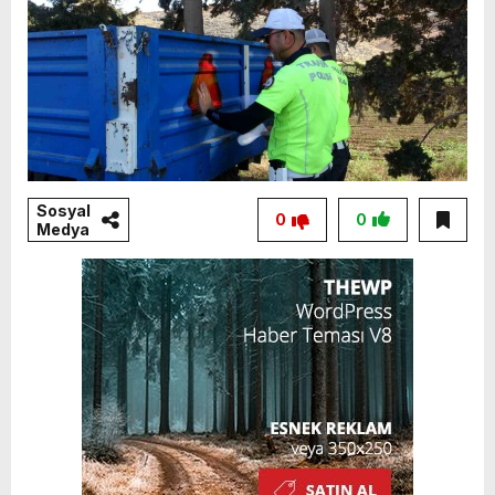
Sosyal
0
0
Medya