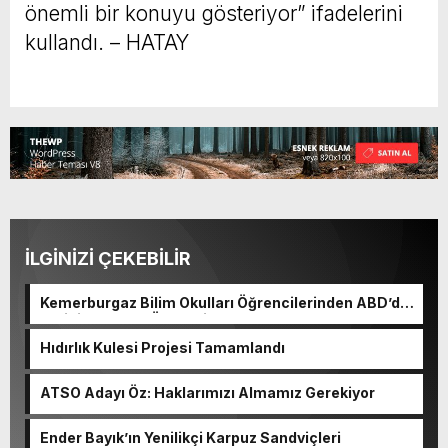
önemli bir konuyu gösteriyor” ifadelerini
kullandı. – HATAY
İLGİNİZİ ÇEKEBİLİR
Kemerburgaz Bilim Okulları Öğrencilerinden ABD’de
Tarihi Başarı: 6 Öğrenci 14 Madalya Kazandı
Hıdırlık Kulesi Projesi Tamamlandı
ATSO Adayı Öz: Haklarımızı Almamız Gerekiyor
Ender Bayık’ın Yenilikçi Karpuz Sandviçleri