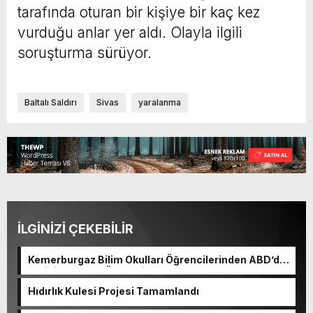
tarafında oturan bir kişiye bir kaç kez
vurduğu anlar yer aldı. Olayla ilgili
soruşturma sürüyor.
Baltalı Saldırı
Sivas
yaralanma
İLGİNİZİ ÇEKEBİLİR
Kemerburgaz Bilim Okulları Öğrencilerinden ABD’de
Tarihi Başarı: 6 Öğrenci 14 Madalya Kazandı
Hıdırlık Kulesi Projesi Tamamlandı