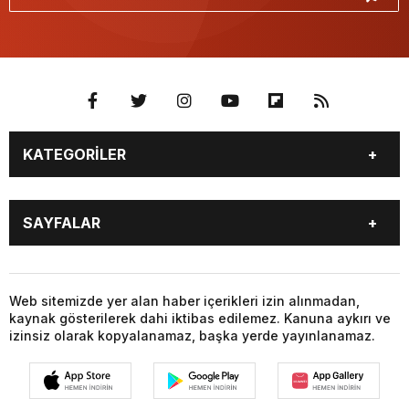
KATEGORİLER
GÜNDEM
SEKTÖR ÖZEL
SAYFALAR
DÜNYA
SİYASET
EKONOMİ
SPOR
GÜNDEM
SEKTÖR ÖZEL
DÜNYA
SİYASET
Web sitemizde yer alan haber içerikleri izin alınmadan,
kaynak gösterilerek dahi iktibas edilemez. Kanuna aykırı ve
EKONOMİ
SPOR
izinsiz olarak kopyalanamaz, başka yerde yayınlanamaz.