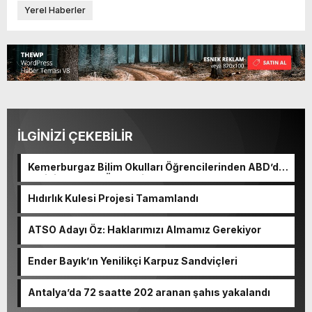
Yerel Haberler
İLGİNİZİ ÇEKEBİLİR
Kemerburgaz Bilim Okulları Öğrencilerinden ABD’de
Tarihi Başarı: 6 Öğrenci 14 Madalya Kazandı
Hıdırlık Kulesi Projesi Tamamlandı
ATSO Adayı Öz: Haklarımızı Almamız Gerekiyor
Ender Bayık’ın Yenilikçi Karpuz Sandviçleri
Antalya’da 72 saatte 202 aranan şahıs yakalandı