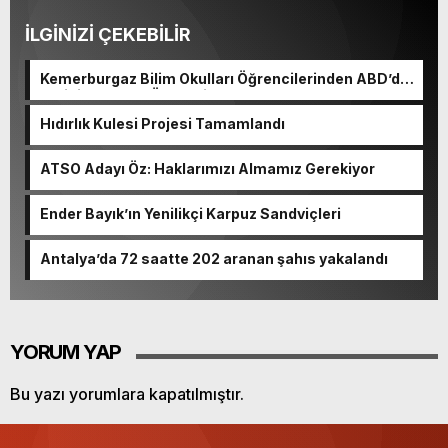
İLGİNİZİ ÇEKEBİLİR
Kemerburgaz Bilim Okulları Öğrencilerinden ABD’de
Tarihi Başarı: 6 Öğrenci 14 Madalya Kazandı
Hıdırlık Kulesi Projesi Tamamlandı
ATSO Adayı Öz: Haklarımızı Almamız Gerekiyor
Ender Bayık’ın Yenilikçi Karpuz Sandviçleri
Antalya’da 72 saatte 202 aranan şahıs yakalandı
YORUM YAP
Bu yazı yorumlara kapatılmıştır.