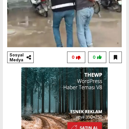
Sosyal
0
0
Medya