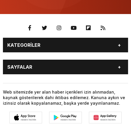
KATEGORİLER
GÜNDEM
SEKTÖR ÖZEL
SAYFALAR
DÜNYA
SİYASET
EKONOMİ
SPOR
GÜNDEM
SEKTÖR ÖZEL
DÜNYA
SİYASET
Web sitemizde yer alan haber içerikleri izin alınmadan,
kaynak gösterilerek dahi iktibas edilemez. Kanuna aykırı ve
EKONOMİ
SPOR
izinsiz olarak kopyalanamaz, başka yerde yayınlanamaz.