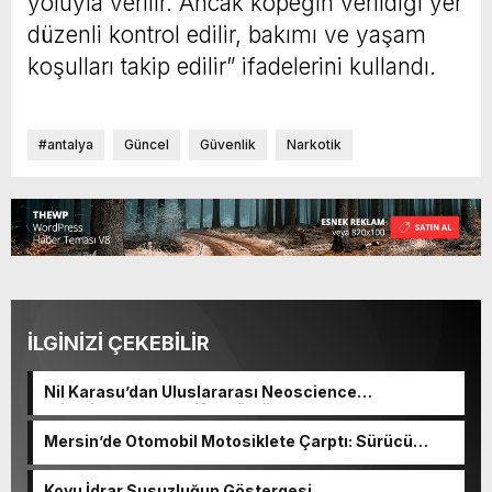
yoluyla verilir. Ancak köpeğin verildiği yer
düzenli kontrol edilir, bakımı ve yaşam
koşulları takip edilir” ifadelerini kullandı.
#antalya
Güncel
Güvenlik
Narkotik
İLGİNİZİ ÇEKEBİLİR
Nil Karasu’dan Uluslararası Neoscience
Olimpiyatları’nda Çifte Gümüş Madalya
Mersin’de Otomobil Motosiklete Çarptı: Sürücü
Tutuklandı
Koyu İdrar Susuzluğun Göstergesi