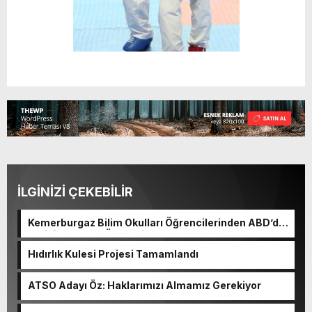
İLGİNİZİ ÇEKEBİLİR
Kemerburgaz Bilim Okulları Öğrencilerinden ABD’de
Tarihi Başarı: 6 Öğrenci 14 Madalya Kazandı
Hıdırlık Kulesi Projesi Tamamlandı
ATSO Adayı Öz: Haklarımızı Almamız Gerekiyor