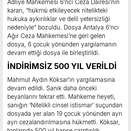
Adliye Mahkemesi 6’ncı Ceza Dairesi’nin
kararı, “hükmü etkileyecek nitelikteki
hukuka aykırılıklar ve delil yetersizliği
nedeniyle” bozuldu. Dosya Antalya 6’ncı
Ağır Ceza Mahkemesi’ne geri gelen
dosya, 6 çocuk yönünden yargılamanın
devam ettiği dosya ile birleştirildi.
İNDİRİMSİZ 500 YIL VERİLDİ
Mahmut Aydın Köksar’ın yargılamasına
devam edildi. Sanık daha önceki
beyanlarını tekrar etti. Mahkeme heyeti,
sanığın ‘Nitelikli cinsel istismar’ suçundan
dosyada yer alan 19 çocuk yönünden ayrı
ayrı cezalandırılmasına hükmetti. Köksar,
toplamda 500 yıl hapse çarptırıldı.