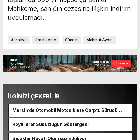
Mahkeme, sanığın cezasına ilişkin indirim
uygulamadı.
#antalya
#mahkeme
Güncel
Mahmut Aydın
İLGİNİZİ ÇEKEBİLİR
Mersin’de Otomobil Motosiklete Çarptı: Sürücü
Tutuklandı
Koyu İdrar Susuzluğun Göstergesi
Sıcaklar Hayatı Olumsuz Etkiliyor