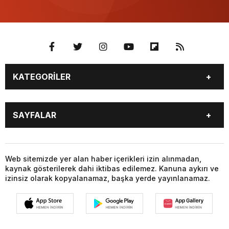
KATEGORİLER
GÜNDEM
SEKTÖR ÖZEL
SAYFALAR
DÜNYA
SİYASET
EKONOMİ
SPOR
GÜNDEM
SEKTÖR ÖZEL
DÜNYA
SİYASET
Web sitemizde yer alan haber içerikleri izin alınmadan,
kaynak gösterilerek dahi iktibas edilemez. Kanuna aykırı ve
EKONOMİ
SPOR
izinsiz olarak kopyalanamaz, başka yerde yayınlanamaz.