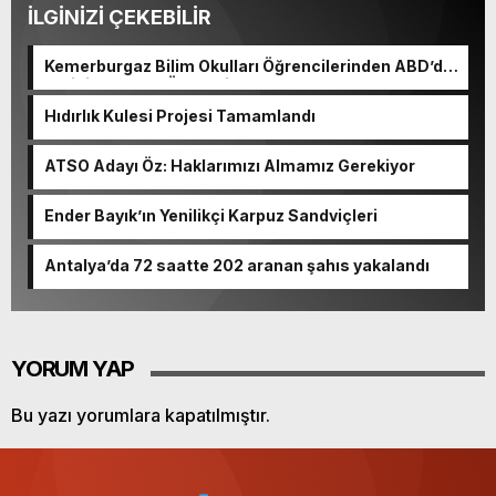
İLGİNİZİ ÇEKEBİLİR
Kemerburgaz Bilim Okulları Öğrencilerinden ABD’de
Tarihi Başarı: 6 Öğrenci 14 Madalya Kazandı
Hıdırlık Kulesi Projesi Tamamlandı
ATSO Adayı Öz: Haklarımızı Almamız Gerekiyor
Ender Bayık’ın Yenilikçi Karpuz Sandviçleri
Antalya’da 72 saatte 202 aranan şahıs yakalandı
YORUM YAP
Bu yazı yorumlara kapatılmıştır.