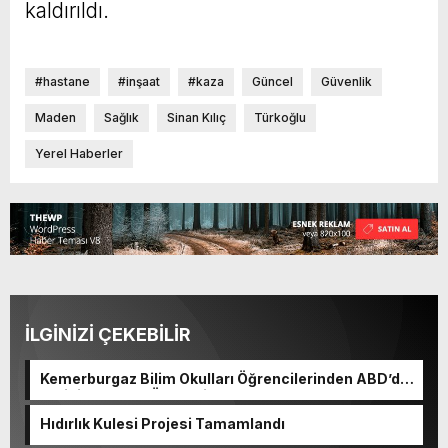
kaldırıldı.
#hastane
#inşaat
#kaza
Güncel
Güvenlik
Maden
Sağlık
Sinan Kılıç
Türkoğlu
Yerel Haberler
İLGİNİZİ ÇEKEBİLİR
Kemerburgaz Bilim Okulları Öğrencilerinden ABD’de
Tarihi Başarı: 6 Öğrenci 14 Madalya Kazandı
Hıdırlık Kulesi Projesi Tamamlandı