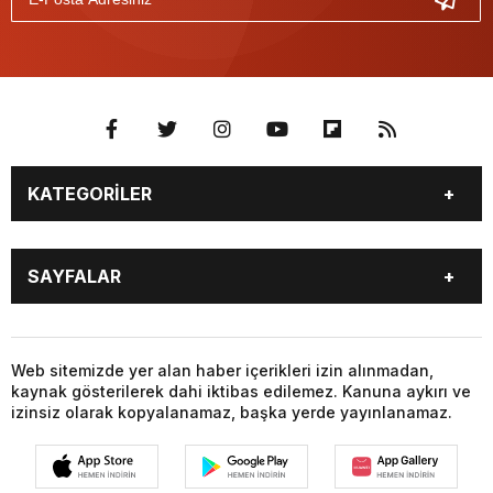
KATEGORİLER
GÜNDEM
SEKTÖR ÖZEL
SAYFALAR
DÜNYA
SİYASET
EKONOMİ
SPOR
GÜNDEM
SEKTÖR ÖZEL
DÜNYA
SİYASET
Web sitemizde yer alan haber içerikleri izin alınmadan,
kaynak gösterilerek dahi iktibas edilemez. Kanuna aykırı ve
EKONOMİ
SPOR
izinsiz olarak kopyalanamaz, başka yerde yayınlanamaz.