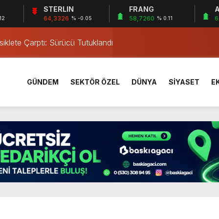
STERLIN
FRANG
A
lma Faciası
64,3326
58,7260
6
12
% -0.05
% 0.11
iklete Çarptı: Sürücü Tutuklandı
östergesi
tkiliyor
rı Öğrencilerinden ABD’de Tarihi Başarı: 6 Öğrenci 14 Madaly
GÜNDEM
SEKTÖR ÖZEL
DÜNYA
SİYASET
E
mmuz desteği hesaplara yatırıldı
 Mezar Bulundu
1 Yaşındaki M.A.D. Yaşadıklarını Anlattı
 İçinde Darp
a’da Gerçekleşti
lma Faciası
iklete Çarptı: Sürücü Tutuklandı