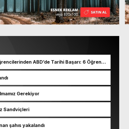
rencilerinden ABD’de Tarihi Başarı: 6 Öğrenci
andı
Almamız Gerekiyor
z Sandviçleri
nan şahıs yakalandı