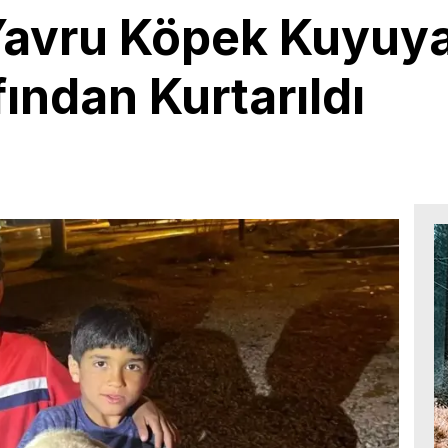
Yavru Köpek Kuyuya
fından Kurtarıldı