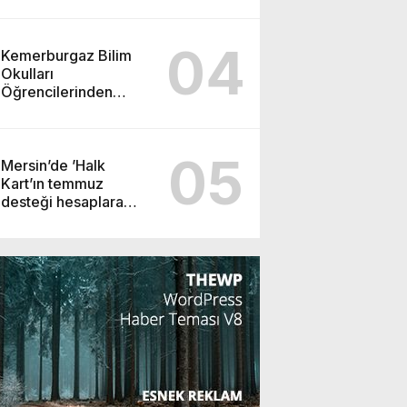
04
Kemerburgaz Bilim
Okulları
Öğrencilerinden
ABD’de Tarihi Başarı:
6 Öğrenci 14 Madalya
Kazandı
05
Mersin’de ’Halk
Kart’ın temmuz
desteği hesaplara
yatırıldı