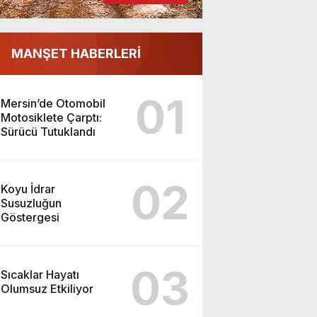
MANŞET HABERLERİ
01
Mersin’de Otomobil
Motosiklete Çarptı:
Sürücü Tutuklandı
02
Koyu İdrar
Susuzluğun
Göstergesi
03
Sıcaklar Hayatı
Olumsuz Etkiliyor