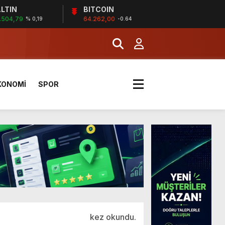
LTIN
BITCOIN
.504,79
64.262,00
% 0,19
-0.64
a Kazandı
KONOMİ
SPOR
kez okundu.