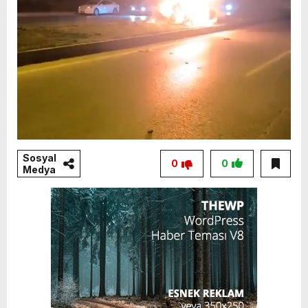
Sosyal
0
0
Medya