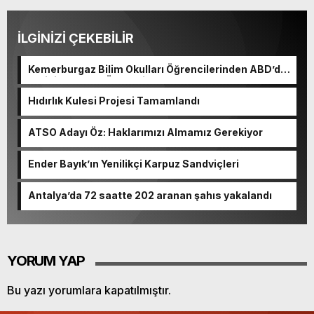
İLGİNİZİ ÇEKEBİLİR
Kemerburgaz Bilim Okulları Öğrencilerinden ABD’de
Tarihi Başarı: 6 Öğrenci 14 Madalya Kazandı
Hıdırlık Kulesi Projesi Tamamlandı
ATSO Adayı Öz: Haklarımızı Almamız Gerekiyor
Ender Bayık’ın Yenilikçi Karpuz Sandviçleri
Antalya’da 72 saatte 202 aranan şahıs yakalandı
YORUM YAP
Bu yazı yorumlara kapatılmıştır.