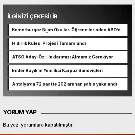
İLGİNİZİ ÇEKEBİLİR
Kemerburgaz Bilim Okulları Öğrencilerinden ABD’de
Tarihi Başarı: 6 Öğrenci 14 Madalya Kazandı
Hıdırlık Kulesi Projesi Tamamlandı
ATSO Adayı Öz: Haklarımızı Almamız Gerekiyor
Ender Bayık’ın Yenilikçi Karpuz Sandviçleri
Antalya’da 72 saatte 202 aranan şahıs yakalandı
YORUM YAP
Bu yazı yorumlara kapatılmıştır.