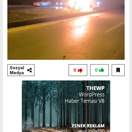
Sosyal
0
0
Medya