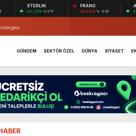
STERLIN
FRANG
A
lma Faciası
64,2199
58,9414
6
3
% 0.17
% -0.03
iklete Çarptı: Sürücü Tutuklandı
östergesi
tkiliyor
rı Öğrencilerinden ABD’de Tarihi Başarı: 6 Öğrenci 14 Madaly
GÜNDEM
SEKTÖR ÖZEL
DÜNYA
SİYASET
E
mmuz desteği hesaplara yatırıldı
 Mezar Bulundu
1 Yaşındaki M.A.D. Yaşadıklarını Anlattı
 İçinde Darp
a’da Gerçekleşti
lma Faciası
iklete Çarptı: Sürücü Tutuklandı
HABER