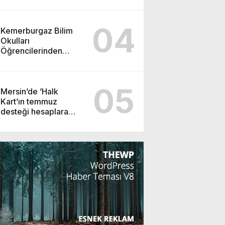
04
Kemerburgaz Bilim
Okulları
Öğrencilerinden
ABD’de Tarihi Başarı:
6 Öğrenci 14 Madalya
Kazandı
05
Mersin’de ’Halk
Kart’ın temmuz
desteği hesaplara
yatırıldı