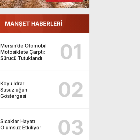
MANŞET HABERLERİ
01
Mersin’de Otomobil
Motosiklete Çarptı:
Sürücü Tutuklandı
02
Koyu İdrar
Susuzluğun
Göstergesi
03
Sıcaklar Hayatı
Olumsuz Etkiliyor