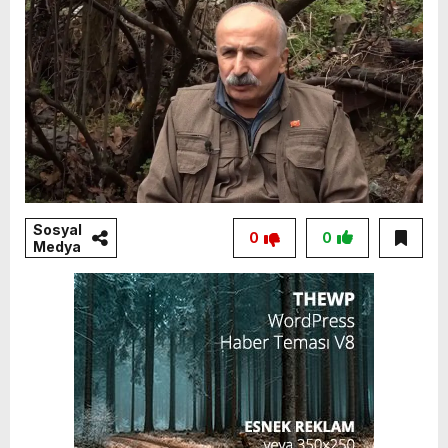
Sosyal
0
0
Medya