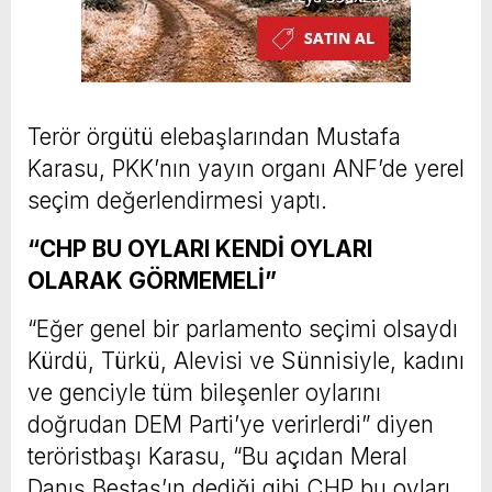
Terör örgütü elebaşlarından Mustafa
Karasu, PKK’nın yayın organı ANF’de yerel
seçim değerlendirmesi yaptı.
“CHP BU OYLARI KENDİ OYLARI
OLARAK GÖRMEMELİ”
“Eğer genel bir parlamento seçimi olsaydı
Kürdü, Türkü, Alevisi ve Sünnisiyle, kadını
ve genciyle tüm bileşenler oylarını
doğrudan DEM Parti’ye verirlerdi” diyen
teröristbaşı Karasu, “Bu açıdan Meral
Danış Beştaş’ın dediği gibi CHP bu oyları