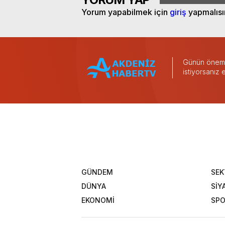
Yorum yapabilmek için
giriş
yapmalısı
Günün önemli
istiyorsanız
GÜNDEM
SEK
DÜNYA
SİY
EKONOMİ
SP