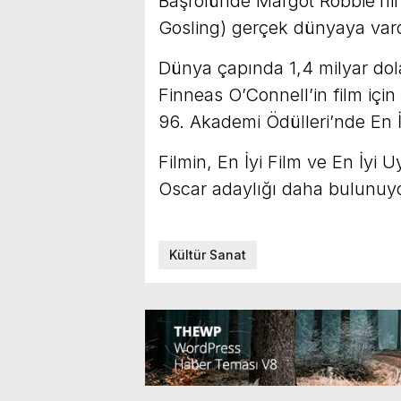
Başrolünde Margot Robbie’nin 
Gosling) gerçek dünyaya varo
Dünya çapında 1,4 milyar dolar
Finneas O’Connell’in film içi
96. Akademi Ödülleri’nde En 
Filmin, En İyi Film ve En İyi
Oscar adaylığı daha bulunuy
Kültür Sanat