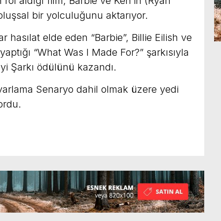
rol aldığı film, Barbie ve Ken’in (Ryan
luşsal bir yolculuğunu aktarıyor.
 hasılat elde eden “Barbie”, Billie Eilish ve
n yaptığı “What Was I Made For?” şarkısıyla
İyi Şarkı ödülünü kazandı.
 Uyarlama Senaryo dahil olmak üzere yedi
ordu.