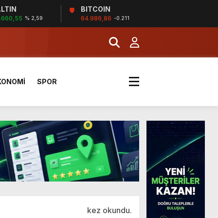
LTIN
BITCOIN
.660,55
64.986,86
% 2,59
-0.211
a Kazandı
KONOMİ
SPOR
kez okundu.