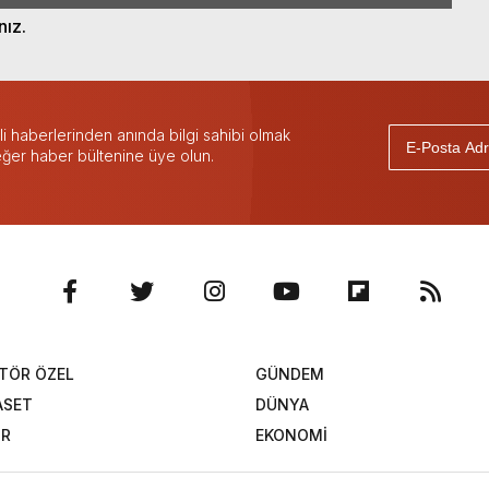
nız.
 haberlerinden anında bilgi sahibi olmak
 eğer haber bültenine üye olun.
TÖR ÖZEL
GÜNDEM
ASET
DÜNYA
OR
EKONOMİ