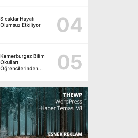
04
Sıcaklar Hayatı
Olumsuz Etkiliyor
05
Kemerburgaz Bilim
Okulları
Öğrencilerinden
ABD’de Tarihi Başarı:
6 Öğrenci 14 Madalya
Kazandı