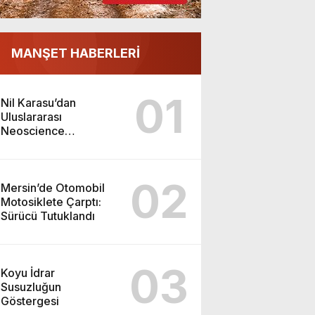
MANŞET HABERLERİ
01
Nil Karasu’dan
Uluslararası
Neoscience
Olimpiyatları’nda
Çifte Gümüş Madalya
02
Mersin’de Otomobil
Motosiklete Çarptı:
Sürücü Tutuklandı
03
Koyu İdrar
Susuzluğun
Göstergesi