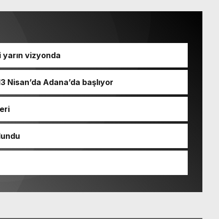
i yarın vizyonda
 13 Nisan’da Adana’da başlıyor
eri
ulundu