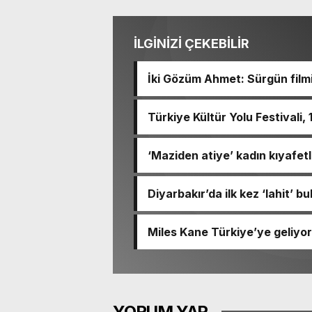
İLGİNİZİ ÇEKEBİLİR
İki Gözüm Ahmet: Sürgün film
Türkiye Kültür Yolu Festivali,
‘Maziden atiye’ kadın kıyafetl
Diyarbakır’da ilk kez ‘lahit’ b
Miles Kane Türkiye’ye geliyor
YORUM YAP