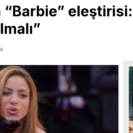
“Barbie” eleştirisi:
olmalı”
06