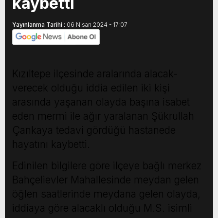
kaybetti
Yayınlanma Tarihi :
06 Nisan 2024 - 17:07
Kızıltepe ilçesinde aralarında alacak-
verecek olduğu iddia edilen iki kişi
arasında yaşanan olayda başına isabet
eden mermi ile ağır yaralanan Şükrullah
Çankaya tedavi gördüğü hastanede
hayatını kaybetti.
Edinilen bilgilere göre ilçeye bağlı merkez
Bahçelievler Mahallesinde meydan gelen
öğlen saatlerinde meydana gelen olayda,
iddiaya göre alacaklı olduğu M.S. isimli