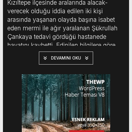
Kızıltepe ilçesinde aralarında alacak-
verecek olduğu iddia edilen iki kişi
arasında yaşanan olayda başına isabet
eden mermi ile ağır yaralanan Şükrullah
Çankaya tedavi gördüğü hastanede
hayatını kaybetti. Edinilen bilgilere göre
ilçeye bağlı merkez Bahçelievler
DEVAMINI OKU
Mahallesinde meydan gelen öğlen
saatlerinde meydana gelen olayda,
iddiaya göre alacaklı olduğu M.S. isimli
kişi ile 61 yaşındaki Şükrullah Çankaya
arasında yaşanan […]