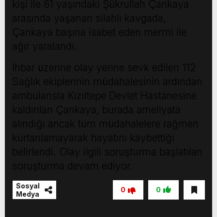
kişi ile 61 yaşındaki Şükrullah Çankaya
arasında yaşanan silahlı kavgada,
Çankaya başına isabet eden mermi ile
ağır yaralandı.
İhbar üzerine olay yerine sevk edilen 112
Sağlık ekiplerinin müdahalesinin ardından
ambulansla Kızıltepe Devlet Hastanesine
kaldırılan Çankaya, burada ameliyata
alındığı ancak tüm müdahalelere rağmen
kurtarılamayarak hayatını kaybettiği
belirlendi. Olay ilgili soruşturma başlatılan
soruşturma devam ediyor.
Sosyal
0
0
Medya