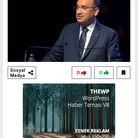
Sosyal
0
0
Medya