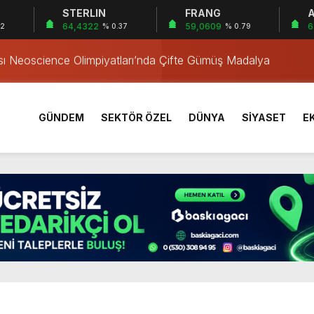
STERLIN
FRANG
A
a’da Gerçekleşti
64,4322
59,0609
6
32
% 0.37
% 0.79
ası Neoscience Olimpiyatları’nda Çifte Gümüş Madalya
iklete Çarptı: Sürücü Tutuklandı
östergesi
tkiliyor
GÜNDEM
SEKTÖR ÖZEL
DÜNYA
SİYASET
E
rı Öğrencilerinden ABD’de Tarihi Başarı: 6 Öğrenci 14 Madaly
mmuz desteği hesaplara yatırıldı
 Mezar Bulundu
1 Yaşındaki M.A.D. Yaşadıklarını Anlattı
 İçinde Darp
a’da Gerçekleşti
ası Neoscience Olimpiyatları’nda Çifte Gümüş Madalya