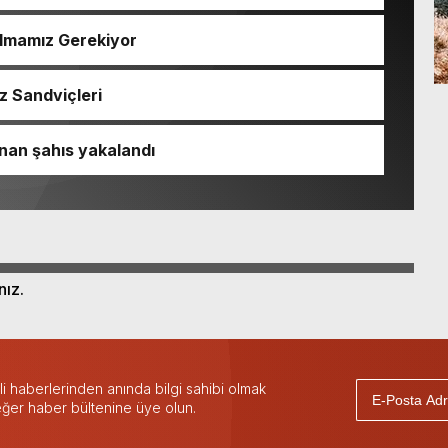
Almamız Gerekiyor
z Sandviçleri
nan şahıs yakalandı
nız.
 haberlerinden anında bilgi sahibi olmak
 eğer haber bültenine üye olun.