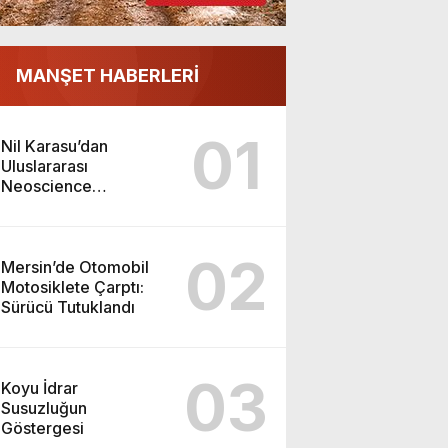
MANŞET HABERLERİ
01
Nil Karasu’dan
Uluslararası
Neoscience
Olimpiyatları’nda
Çifte Gümüş Madalya
02
Mersin’de Otomobil
Motosiklete Çarptı:
Sürücü Tutuklandı
03
Koyu İdrar
Susuzluğun
Göstergesi