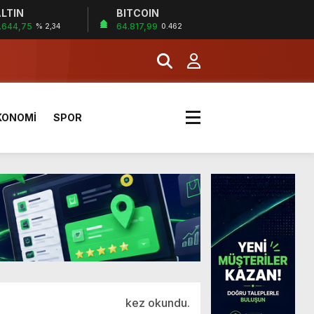
LTIN
BITCOIN
.644,75
64.817,99
% 2,34
0.462
KONOMİ
SPOR
a Kazandı
kez okundu.