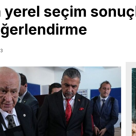
 yerel seçim sonuç
değerlendirme
53