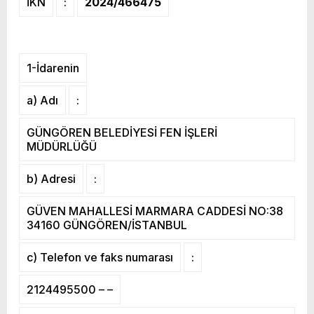
İKN
:
2024/466475
1-İdarenin
a) Adı
:
GÜNGÖREN BELEDİYESİ FEN İŞLERİ
MÜDÜRLÜĞÜ
b) Adresi
:
GÜVEN MAHALLESİ MARMARA CADDESİ NO:38
34160 GÜNGÖREN/İSTANBUL
c) Telefon ve faks numarası
:
2124495500 – –