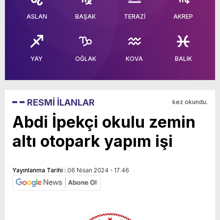
ASLAN
BAŞAK
TERAZİ
AKREP
YAY
OĞLAK
KOVA
BALIK
RESMİ İLANLAR
kez okundu.
Abdi İpekçi okulu zemin
altı otopark yapım işi
Yayınlanma Tarihi :
06 Nisan 2024 - 17:46