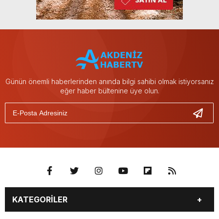
Günün önemli haberlerinden anında bilgi sahibi olmak istiyorsanız
eğer haber bültenine üye olun.
KATEGORİLER