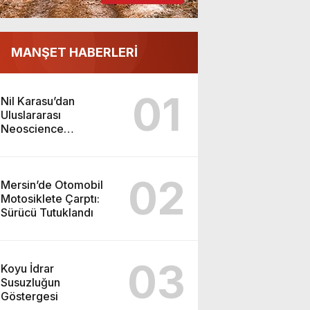
MANŞET HABERLERİ
01
Nil Karasu’dan
Uluslararası
Neoscience
Olimpiyatları’nda
Çifte Gümüş Madalya
02
Mersin’de Otomobil
Motosiklete Çarptı:
Sürücü Tutuklandı
03
Koyu İdrar
Susuzluğun
Göstergesi