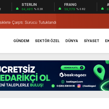
STERLIN
FRANG
A
a’da Gerçekleşti
64,4811
59,1179
6
2
% 0.38
% 0.82
ası Neoscience Olimpiyatları’nda Çifte Gümüş Madalya
iklete Çarptı: Sürücü Tutuklandı
östergesi
tkiliyor
GÜNDEM
SEKTÖR ÖZEL
DÜNYA
SİYASET
E
rı Öğrencilerinden ABD’de Tarihi Başarı: 6 Öğrenci 14 Madaly
mmuz desteği hesaplara yatırıldı
 Mezar Bulundu
1 Yaşındaki M.A.D. Yaşadıklarını Anlattı
 İçinde Darp
a’da Gerçekleşti
ası Neoscience Olimpiyatları’nda Çifte Gümüş Madalya