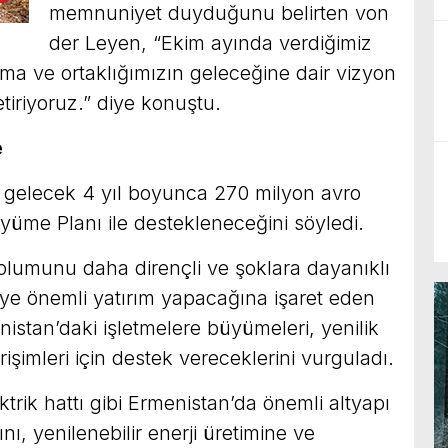
memnuniyet duyduğunu belirten von
der Leyen, “Ekim ayında verdiğimiz
a ve ortaklığımızın geleceğine dair vizyon
iriyoruz.” diye konuştu.
e
 gelecek 4 yıl boyunca 270 milyon avro
üyüme Planı ile destekleneceğini söyledi.
plumunu daha dirençli ve şoklara dayanıklı
eye önemli yatırım yapacağına işaret eden
istan’daki işletmelere büyümeleri, yenilik
işimleri için destek vereceklerini vurguladı.
trik hattı gibi Ermenistan’da önemli altyapı
nı, yenilenebilir enerji üretimine ve