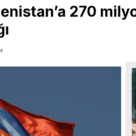
enistan’a 270 mily
ğı
38