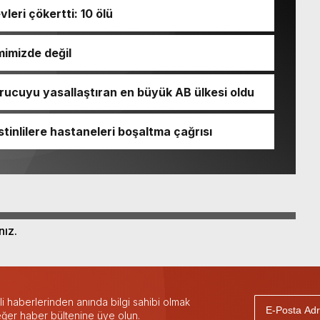
vleri çökertti: 10 ölü
imizde değil
rucuyu yasallaştıran en büyük AB ülkesi oldu
stinlilere hastaneleri boşaltma çağrısı
nız.
 haberlerinden anında bilgi sahibi olmak
 eğer haber bültenine üye olun.