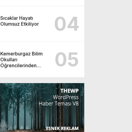
04
Sıcaklar Hayatı
Olumsuz Etkiliyor
05
Kemerburgaz Bilim
Okulları
Öğrencilerinden
ABD’de Tarihi Başarı:
6 Öğrenci 14 Madalya
Kazandı