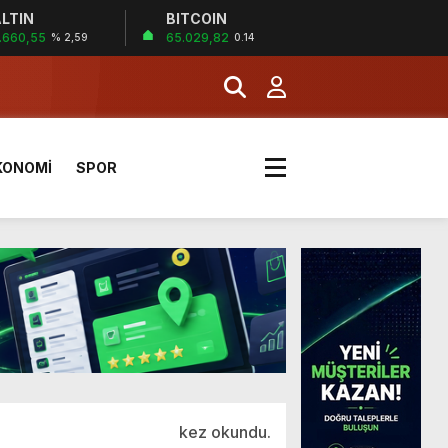
LTIN
BITCOIN
.660,55
65.029,82
% 2,59
0.14
KONOMİ
SPOR
a Kazandı
kez okundu.