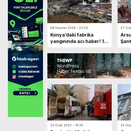
08 Haziran 2026 - 22:05
27 Oca
Konya’daki fabrika
Arsu
yangınında acı haber! 1
Şant
itfaiye personeli şehit
oldu
23 Ocak 2025 - 18:36
23 Oca