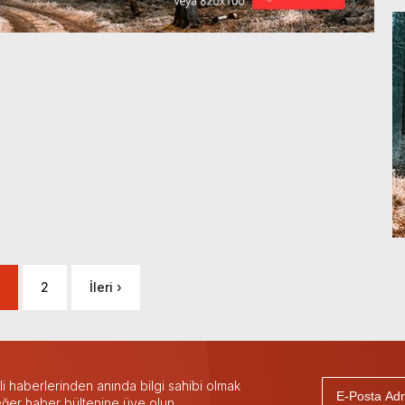
2
İleri ›
 haberlerinden anında bilgi sahibi olmak
 eğer haber bültenine üye olun.