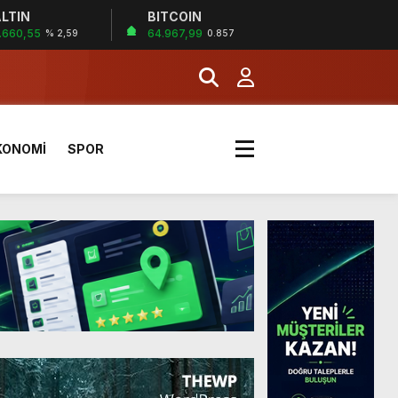
LTIN
BITCOIN
.660,55
64.967,99
% 2,59
0.857
KONOMİ
SPOR
a Kazandı