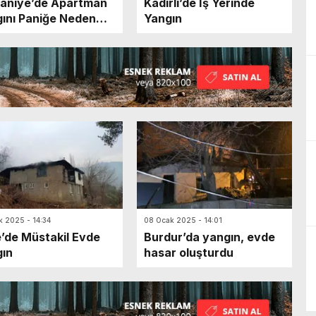
aniye’de Apartman
Kadirli’de İş Yerinde
ını Paniğe Neden
Yangın
u
k 2025 - 14:34
08 Ocak 2025 - 14:01
’de Müstakil Evde
Burdur’da yangın, evde
ın
hasar oluşturdu