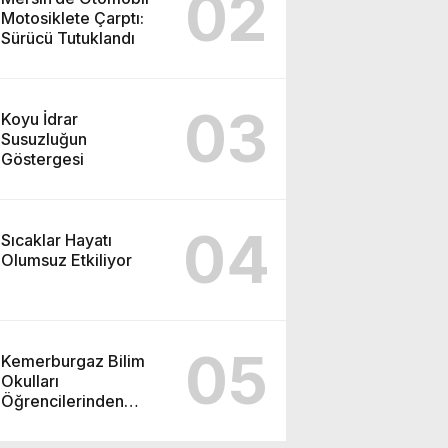
02
Motosiklete Çarptı:
Sürücü Tutuklandı
03
Koyu İdrar
Susuzluğun
Göstergesi
04
Sıcaklar Hayatı
Olumsuz Etkiliyor
05
Kemerburgaz Bilim
Okulları
Öğrencilerinden
ABD’de Tarihi Başarı:
6 Öğrenci 14 Madalya