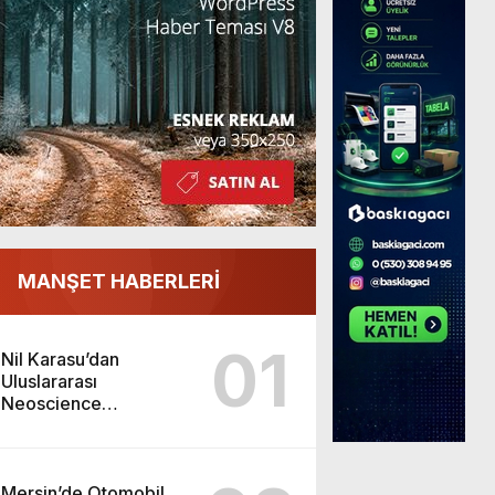
MANŞET HABERLERİ
01
Nil Karasu’dan
Uluslararası
Neoscience
Olimpiyatları’nda
Çifte Gümüş Madalya
Mersin’de Otomobil