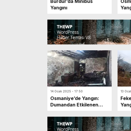
Burdur’da Minibüs
Osm
Yangını
Yang
Old
14 Ocak 2025 - 17:50
13 Oca
Osmaniye’de Yangın:
Feke
Dumandan Etkilenen
Yang
Kadın Hastaneye
Kaldırıldı