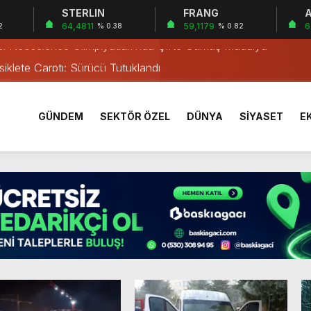
STERLIN
FRANG
A
a’da Gerçekleşti
64,4811
59,1179
6
2
% 0.38
% 0.82
ası Neoscience Olimpiyatları’nda Çifte Gümüş Madalya
iklete Çarptı: Sürücü Tutuklandı
östergesi
tkiliyor
GÜNDEM
SEKTÖR ÖZEL
DÜNYA
SİYASET
E
rı Öğrencilerinden ABD’de Tarihi Başarı: 6 Öğrenci 14 Madaly
mmuz desteği hesaplara yatırıldı
 Mezar Bulundu
1 Yaşındaki M.A.D. Yaşadıklarını Anlattı
 İçinde Darp
a’da Gerçekleşti
ası Neoscience Olimpiyatları’nda Çifte Gümüş Madalya