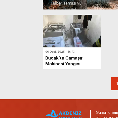
06 Ocak 2025 - 16:43
Bucak’ta Çamaşır
Makinesi Yangını
1
Günün önemli
istiyorsanız