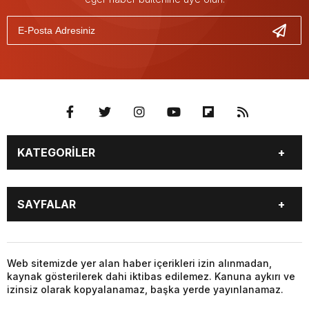
KATEGORİLER
GÜNDEM
SEKTÖR ÖZEL
SAYFALAR
DÜNYA
SİYASET
EKONOMİ
SPOR
GÜNDEM
SEKTÖR ÖZEL
DÜNYA
SİYASET
Web sitemizde yer alan haber içerikleri izin alınmadan,
kaynak gösterilerek dahi iktibas edilemez. Kanuna aykırı ve
EKONOMİ
SPOR
izinsiz olarak kopyalanamaz, başka yerde yayınlanamaz.