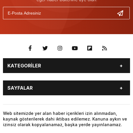
KATEGORİLER
GÜNDEM
SEKTÖR ÖZEL
SAYFALAR
DÜNYA
SİYASET
EKONOMİ
SPOR
GÜNDEM
SEKTÖR ÖZEL
DÜNYA
SİYASET
Web sitemizde yer alan haber içerikleri izin alınmadan,
kaynak gösterilerek dahi iktibas edilemez. Kanuna aykırı ve
EKONOMİ
SPOR
izinsiz olarak kopyalanamaz, başka yerde yayınlanamaz.