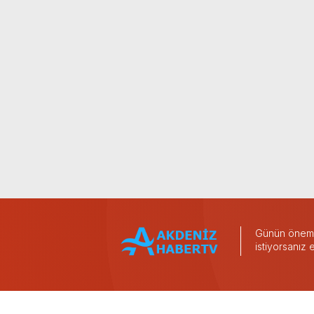
Günün önemli
istiyorsanız