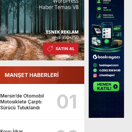
MANŞET HABERLERİ
01
Mersin’de Otomobil
Motosiklete Çarptı:
Sürücü Tutuklandı
Koyu İdrar