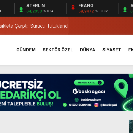
STERLIN
FRANG
A
lma Faciası
64,2053
58,9472
6
1
% 0.14
% -0.02
iklete Çarptı: Sürücü Tutuklandı
östergesi
tkiliyor
rı Öğrencilerinden ABD’de Tarihi Başarı: 6 Öğrenci 14 Madaly
GÜNDEM
SEKTÖR ÖZEL
DÜNYA
SİYASET
E
mmuz desteği hesaplara yatırıldı
 Mezar Bulundu
1 Yaşındaki M.A.D. Yaşadıklarını Anlattı
 İçinde Darp
a’da Gerçekleşti
lma Faciası
iklete Çarptı: Sürücü Tutuklandı