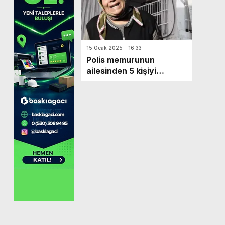
15 Ocak 2025 - 16:33
Polis memurunun
ailesinden 5 kişiyi
katlettiği olayda sır
perdesi aralandı