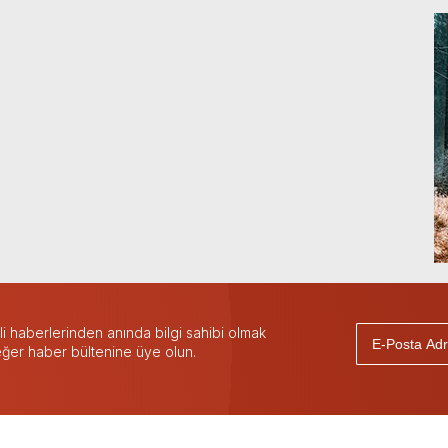
 haberlerinden anında bilgi sahibi olmak
 eğer haber bültenine üye olun.