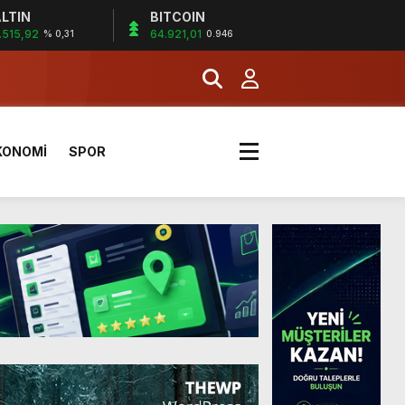
LTIN
BITCOIN
.515,92
64.921,01
% 0,31
0.946
a Kazandı
KONOMİ
SPOR