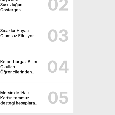
02
Susuzluğun
Göstergesi
03
Sıcaklar Hayatı
Olumsuz Etkiliyor
04
Kemerburgaz Bilim
Okulları
Öğrencilerinden
ABD’de Tarihi Başarı:
6 Öğrenci 14 Madalya
Kazandı
05
Mersin’de ’Halk
Kart’ın temmuz
desteği hesaplara
yatırıldı