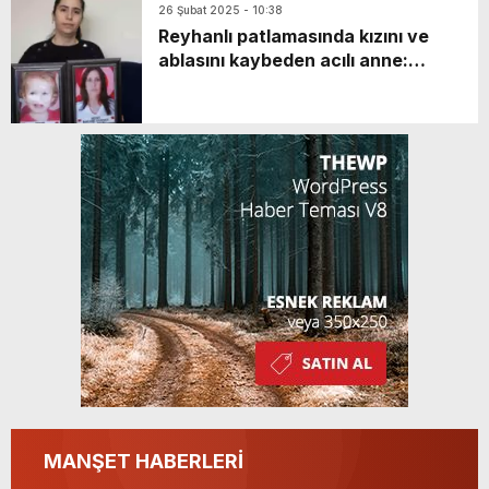
26 Şubat 2025 - 10:38
Reyhanlı patlamasında kızını ve
ablasını kaybeden acılı anne:
“Beşar Esad’ın kaçmasıyla bombalı
saldırı suçlularının kaçacak yerleri
kalmadı”
MANŞET HABERLERİ