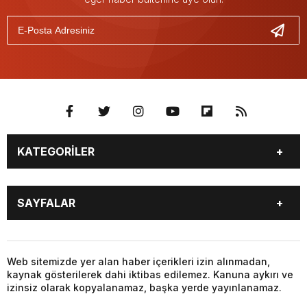
KATEGORİLER
GÜNDEM
SEKTÖR ÖZEL
SAYFALAR
DÜNYA
SİYASET
EKONOMİ
SPOR
GÜNDEM
SEKTÖR ÖZEL
DÜNYA
SİYASET
Web sitemizde yer alan haber içerikleri izin alınmadan,
kaynak gösterilerek dahi iktibas edilemez. Kanuna aykırı ve
EKONOMİ
SPOR
izinsiz olarak kopyalanamaz, başka yerde yayınlanamaz.