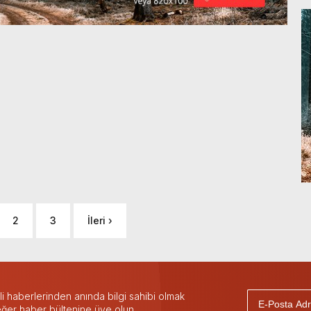
2
3
İleri ›
 haberlerinden anında bilgi sahibi olmak
 eğer haber bültenine üye olun.