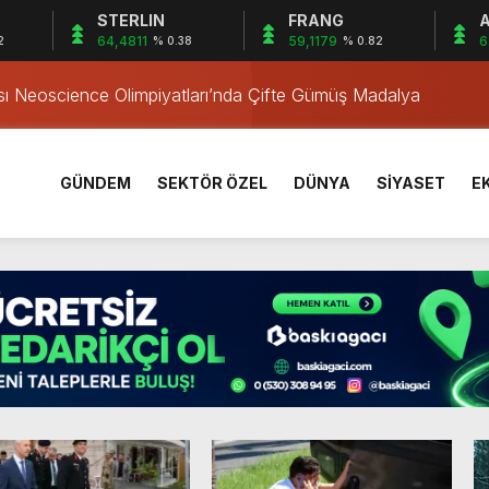
STERLIN
FRANG
A
a’da Gerçekleşti
64,4811
59,1179
6
2
% 0.38
% 0.82
ası Neoscience Olimpiyatları’nda Çifte Gümüş Madalya
iklete Çarptı: Sürücü Tutuklandı
östergesi
tkiliyor
GÜNDEM
SEKTÖR ÖZEL
DÜNYA
SİYASET
E
rı Öğrencilerinden ABD’de Tarihi Başarı: 6 Öğrenci 14 Madaly
mmuz desteği hesaplara yatırıldı
 Mezar Bulundu
1 Yaşındaki M.A.D. Yaşadıklarını Anlattı
 İçinde Darp
a’da Gerçekleşti
ası Neoscience Olimpiyatları’nda Çifte Gümüş Madalya