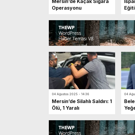
Mersin’de Kaçak Sigara
Ispa
Operasyonu
Eğit
04 Ağustos 2025 - 14:36
04 Ağu
Mersin’de Silahlı Saldırı: 1
Bele
Ölü, 1 Yaralı
Yeğe
Suçl