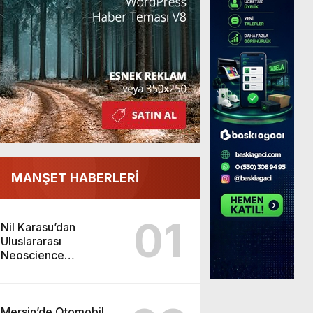
MANŞET HABERLERİ
01
Nil Karasu’dan
Uluslararası
Neoscience
Olimpiyatları’nda
Çifte Gümüş Madalya
Mersin’de Otomobil