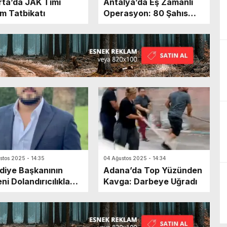
rta’da JAK Timi
Antalya’da Eş Zamanlı
im Tatbikatı
Operasyon: 80 Şahıs
Yakalandı
stos 2025 - 14:35
04 Ağustos 2025 - 14:34
diye Başkanının
Adana’da Top Yüzünden
ni Dolandırıcılıkla
Kavga: Darbeye Uğradı
andı