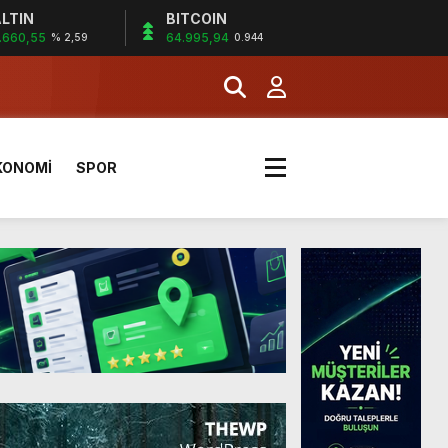
LTIN
BITCOIN
.660,55
64.995,94
% 2,59
0.944
KONOMİ
SPOR
a Kazandı