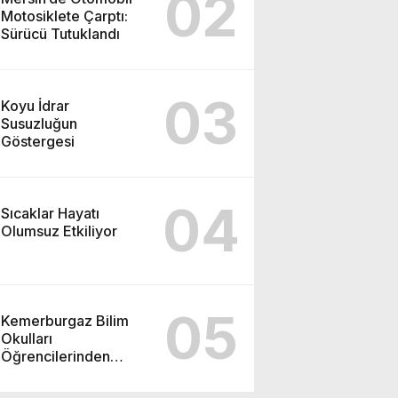
02
Motosiklete Çarptı:
Sürücü Tutuklandı
03
Koyu İdrar
Susuzluğun
Göstergesi
04
Sıcaklar Hayatı
Olumsuz Etkiliyor
05
Kemerburgaz Bilim
Okulları
Öğrencilerinden
ABD’de Tarihi Başarı:
6 Öğrenci 14 Madalya