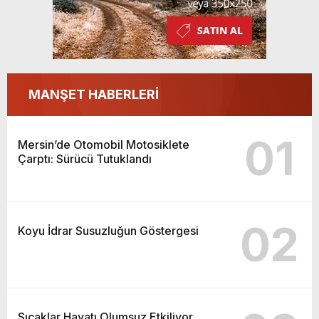
MANŞET HABERLERİ
01
Mersin’de Otomobil Motosiklete
Çarptı: Sürücü Tutuklandı
02
Koyu İdrar Susuzluğun Göstergesi
Sıcaklar Hayatı Olumsuz Etkiliyor