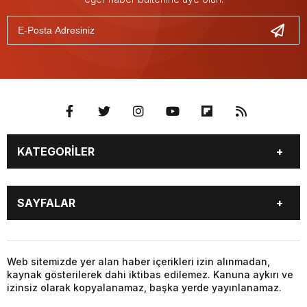
KATEGORİLER
GÜNDEM
SEKTÖR ÖZEL
SAYFALAR
DÜNYA
SİYASET
EKONOMİ
SPOR
GÜNDEM
SEKTÖR ÖZEL
DÜNYA
SİYASET
Web sitemizde yer alan haber içerikleri izin alınmadan,
kaynak gösterilerek dahi iktibas edilemez. Kanuna aykırı ve
EKONOMİ
SPOR
izinsiz olarak kopyalanamaz, başka yerde yayınlanamaz.